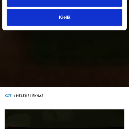
Kiellä
KOTI
»
HELENE I EKNÄS