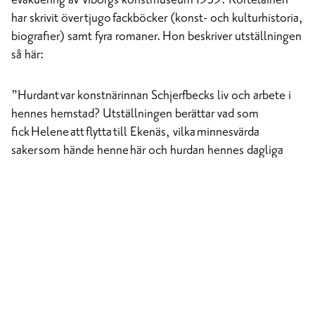
har skrivit över tjugo fackböcker (konst- och kulturhistoria,
biografier) samt fyra romaner. Hon beskriver utställningen
så här:
”Hurdant var konstnärinnan Schjerfbecks liv och arbete i
hennes hemstad? Utställningen berättar vad som
fick Helene att flytta till Ekenäs, vilka minnesvärda
saker som hände henne här och hurdan hennes dagliga
omgivning och bekantskapskrets var i staden.
Utställningen skildrar också krigstidens prövningar för
staden, som till slut ledde till att den åldrande
konstnären evakuerades till Stockholm för att aldrig
mera återvända.”
Välkommen att uppleva Ekenäs med Helenes ögon.