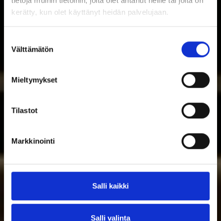
tietoja muihin tietoihin, joita olet antanut heille tai joita on
kerätty, kun olet käyttänyt heidän palvelujaan.
Suostumuksen
Välttämätön
valinta
Mieltymykset
Tilastot
Markkinointi
Salli kaikki
Salli valinta