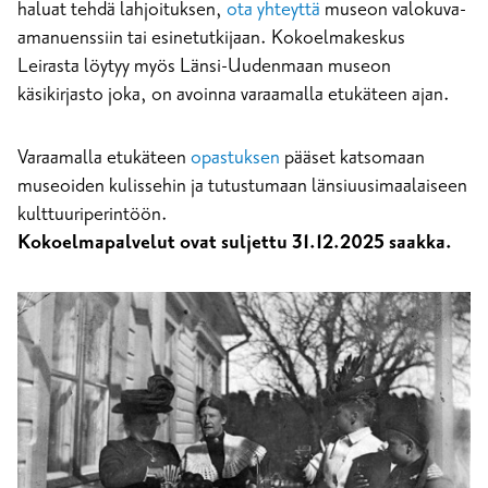
haluat tehdä lahjoituksen,
ota yhteyttä
museon valokuva-
amanuenssiin tai esinetutkijaan. Kokoelmakeskus
Leirasta löytyy myös Länsi-Uudenmaan museon
käsikirjasto joka, on avoinna varaamalla etukäteen ajan.
Varaamalla etukäteen
opastuksen
pääset katsomaan
museoiden kulissehin ja tutustumaan länsiuusimaalaiseen
kulttuuriperintöön.
Kokoelmapalvelut ovat suljettu 31.12.2025 saakka.