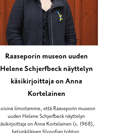
Raaseporin museon uuden
Helene Schjerfbeck näyttelyn
käsikirjoittaja on Anna
Kortelainen
loisina ilmoitamme, että Raaseporin museon
uuden Helene Schjerfbeck näyttelyn
käsikirjoittaja on Anna Kortelainen (s. 1968),
helsinkiläinen filosofian tohtori,