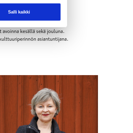
Salli kaikki
ssa Museokatu 8. Täältä löydät
ahvila sekä museon lounge ovat
t avoinna kesällä sekä jouluna.
lttuuriperinnön asiantuntijana.