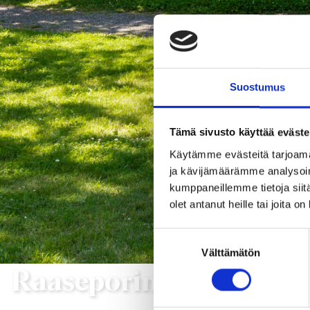
Suostumus
Tämä sivusto käyttää eväste
Käytämme evästeitä tarjoama
ja kävijämäärämme analysoim
kumppaneillemme tietoja siitä
olet antanut heille tai joita o
Suostumuksen
Välttämätön
valinta
Raaseporin museo
T