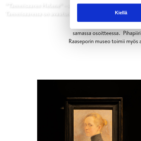
”Tammisaaren Helene” – uusi näyttely taitelija Helene
Tammisaaressa on avautunut
Kiellä
Raaseporin museon näyttelytoi
museon näyttelyhallin, jossa 
samassa osoitteessa. Pihapiiri
Raaseporin museo toimii myös a