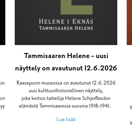
Tammisaaren Helene – uusi
näyttely on avautunut 12.6.2026
kin
Raaseporin museossa on avautunut 12.6.2026
uusi kulttuurihistoriallinen näyttely,
eon
joka kertoo taiteilija Helene Schjerfbeckin
tyy
elämästä Tammisaaressa vuosina 1918–1941.
I
Lue lisää