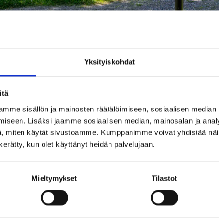
Yksityiskohdat
itä
mme sisällön ja mainosten räätälöimiseen, sosiaalisen median
iseen. Lisäksi jaamme sosiaalisen median, mainosalan ja analy
, miten käytät sivustoamme. Kumppanimme voivat yhdistää näitä t
n kerätty, kun olet käyttänyt heidän palvelujaan.
Mieltymykset
Tilastot
ervetuloa Raase­porin museo