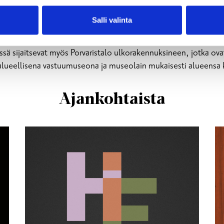
 Schjerfbeckin elämästä
Salli valinta
minta sijaitsee aivan Tammisaaren keskustassa, käyntiosoittee
sijaitsee Tammisaaren Helene – näyttely. Myös museokauppa, k
ssä sijaitsevat myös Porvaristalo ulkorakennuksineen, jotka ova
lueellisena vastuumuseona ja museolain mukaisesti alueensa ku
Ajankohtaista