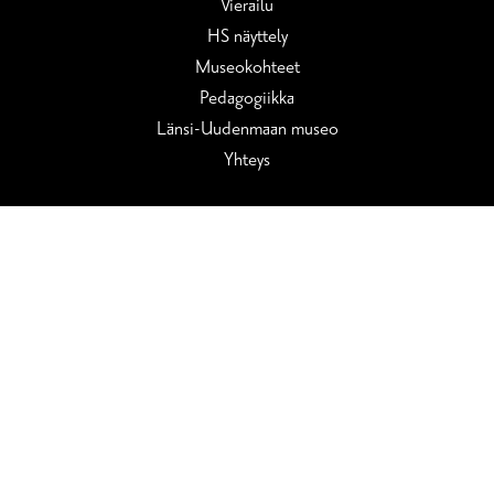
Vierailu
HS näyttely
Museokohteet
Pedagogiikka
Länsi-Uudenmaan museo
Yhteys
Avoinna:
Ti/to-su 11-17, ke 11-20
Tietosuoja­seloste
Museokatu 8
10600 Tammisaari
+358 (0) 19 289 2512