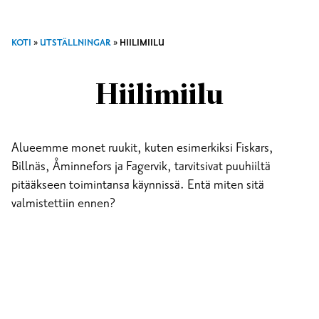
KOTI
»
UTSTÄLLNINGAR
»
HIILIMIILU
Hiilimiilu
Alueemme monet ruukit, kuten esimerkiksi Fiskars,
Billnäs, Åminnefors ja Fagervik, tarvitsivat puuhiiltä
pitääkseen toimintansa käynnissä. Entä miten sitä
valmistettiin ennen?