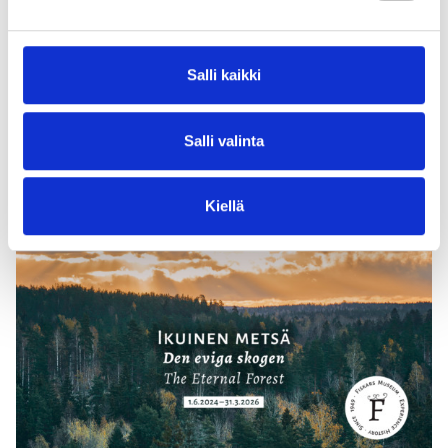
till “Trakthuggning År 1844 af J.W.Aspelin. “Signerat:
J.W.Aspelin. Lähde: Fiskarsin historiallinen arkisto.
Salli kaikki
Lähde
: Fiskarsin museo
Salli valinta
Toimittaja
: Kim Svennblad
Video tuotanto
: Linus Westerlund
Video ohjaus
: Kim Svennblad
Kiellä