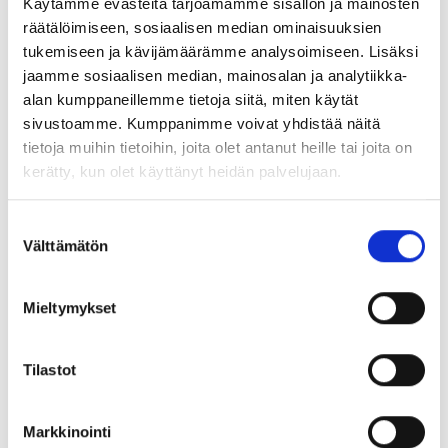
Käytämme evästeitä tarjoamamme sisällön ja mainosten
räätälöimiseen, sosiaalisen median ominaisuuksien
tukemiseen ja kävijämäärämme analysoimiseen. Lisäksi
jaamme sosiaalisen median, mainosalan ja analytiikka-
alan kumppaneillemme tietoja siitä, miten käytät
sivustoamme. Kumppanimme voivat yhdistää näitä
tietoja muihin tietoihin, joita olet antanut heille tai joita on
kerätty, kun olet käyttänyt heidän palvelujaan.
Suostumuksen
Välttämätön
valinta
Mieltymykset
Teksti kartalla: Charta öfver II och III Blocken af Fiskars
bruks skogar innefattande Hindraböhle(=IIIdje Bl.)och
Tilastot
Skarpkulla(=IIdra Blocket) Mark belägen ute Pojo socken af
Markkinointi
Raseborgs Westra Härad Nylands Län Affattade och indelade