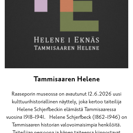
Tammisaaren Helene
Raaseporin museossa on avautunut 12.6.2026 uusi
kulttuurihistoriallinen näyttely, joka kertoo taiteilija
Helene Schjerfbeckin elämästä Tammisaaressa
vuosina 1918–1941. Helene Schjerfbeck (1862–1946) on
Tammisaaren historian valovoimaisimpia henkilöitä.
Taiteilijan persoona ja hänen taiteensa kiinnostavat