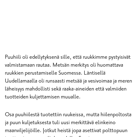
Puuhiili oli edellytyksenä sille, että ruukkimme pystyisivät
valmistamaan rautaa. Metsän merkitys oli huomattava
ruukkien perustamiselle Suomessa. Läntisellä
Uudellamaalla oli runsaasti metsää ja vesivoimaa ja meren
läheisyys mahdollisti sekä raaka-aineiden että valmiiden
tuotteiden kuljettamisen muualle.
Osa puuhiilestä tuotettiin ruukeissa, mutta hiilenpoltosta
ja puun kuljetuksesta tuli uusi merkittävä elinkeino
maanviljelijöille. Jotkut heistä jopa asettivat polttopuun