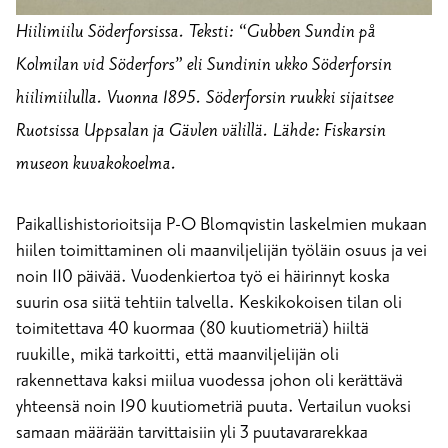
Hiilimiilu Söderforsissa. Teksti: “Gubben Sundin på
Kolmilan vid Söderfors” eli Sundinin ukko Söderforsin
hiilimiilulla. Vuonna 1895. Söderforsin ruukki sijaitsee
Ruotsissa Uppsalan ja Gävlen välillä. Lähde: Fiskarsin
museon kuvakokoelma.
Paikallishistorioitsija P-O Blomqvistin laskelmien mukaan
hiilen toimittaminen oli maanviljelijän työläin osuus ja vei
noin 110 päivää. Vuodenkiertoa työ ei häirinnyt koska
suurin osa siitä tehtiin talvella. Keskikokoisen tilan oli
toimitettava 40 kuormaa (80 kuutiometriä) hiiltä
ruukille, mikä tarkoitti, että maanviljelijän oli
rakennettava kaksi miilua vuodessa johon oli kerättävä
yhteensä noin 190 kuutiometriä puuta. Vertailun vuoksi
samaan määrään tarvittaisiin yli 3 puutavararekkaa