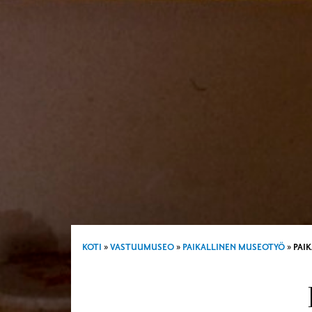
KOTI
»
VASTUUMUSEO
»
PAIKALLINEN MUSEOTYÖ
»
PAI