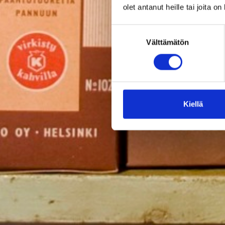
olet antanut heille tai joita o
Suostumuksen
Välttämätön
valinta
Kiellä