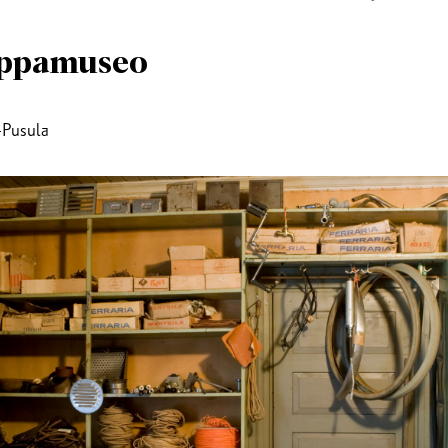
uppamuseo
-Pusula