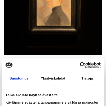
Helene Schjerfbeckin syntymäpäivä
Tule mukaan juhlistamaan Helene Schjerfbeckin
Suostumus
Yksityiskohdat
Tietoja
syntymäpäivä ja kuvataiteen päivää museopihalla, joka
sijaitsee Raaseporin museon vieressä. Ohjelma klo 12
Music Warriors esiintyy klo 13–15 piirustus- ja
Tämä sivusto käyttää evästeitä
maalaustyöpajoja.
Käytämme evästeitä tarjoamamme sisällön ja mainosten