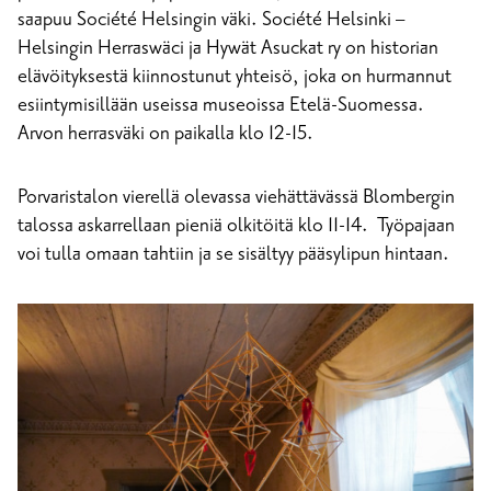
saapuu Société Helsingin väki. Société Helsinki –
Helsingin Herraswäci ja Hywät Asuckat ry on historian
elävöityksestä kiinnostunut yhteisö, joka on hurmannut
esiintymisillään useissa museoissa Etelä-Suomessa.
Arvon herrasväki on paikalla klo 12-15.
Porvaristalon vierellä olevassa viehättävässä Blombergin
talossa askarrellaan pieniä olkitöitä klo 11-14. Työpajaan
voi tulla omaan tahtiin ja se sisältyy pääsylipun hintaan.