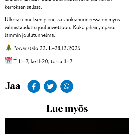
kerroksen salissa.
Ulkorakennuksen pienessä vuokrahuoneessa on myös
valmistauduttu joulunviettoon. Koko pihaa ympäröi
lämmin joulutunnelma.
Porvaristalo 22.11.–28.12.2025
Ti 11–17, ke 11-20, to-su 11-17
Jaa Facekookiin
Jaa Twitteriin
Jaa WhatsAppiin
Jaa
Lue myös