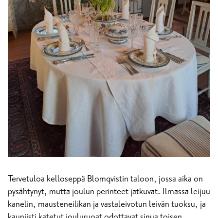
Tervetuloa kelloseppä Blomqvistin taloon, jossa aika on
pysähtynyt, mutta joulun perinteet jatkuvat. Ilmassa leijuu
kanelin, mausteneilikan ja vastaleivotun leivän tuoksu, ja
kauniisti katetut jouluruoat odottavat sinua toisen