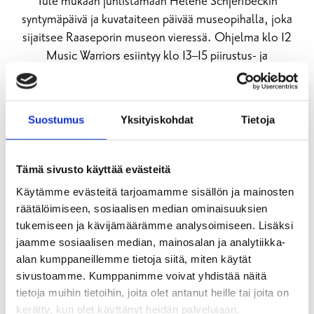
Tule mukaan juhlistamaan Helene Schjerfbeckin
syntymäpäivä ja kuvataiteen päivää museopihalla, joka
sijaitsee Raaseporin museon vieressä. Ohjelma klo 12
Music Warriors esiintyy klo 13–15 piirustus- ja
maalaustyöpajoja.
Lue lisää
Suostumus
Yksityiskohdat
Tietoja
Tämä sivusto käyttää evästeitä
Käytämme evästeitä tarjoamamme sisällön ja mainosten
räätälöimiseen, sosiaalisen median ominaisuuksien
tukemiseen ja kävijämäärämme analysoimiseen. Lisäksi
jaamme sosiaalisen median, mainosalan ja analytiikka-
alan kumppaneillemme tietoja siitä, miten käytät
sivustoamme. Kumppanimme voivat yhdistää näitä
tietoja muihin tietoihin, joita olet antanut heille tai joita on
kerätty, kun olet käyttänyt heidän palvelujaan.